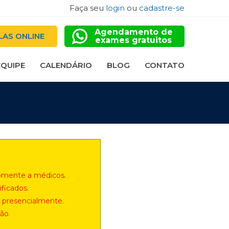
Faça seu
login
ou
cadastre-se
Agendamento de
LAS ONLINE
exames gratuitos
EQUIPE
CALENDÁRIO
BLOG
CONTATO
 somente a médicos.
ficados.
 presencialmente.
ão.