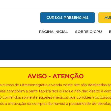
CURSOS PRESENCIAIS
AU
PÁGINA INICIAL
SOBRE O CPU
AVISO - ATENÇÃO
os cursos de ultrassonografia a venda neste site são destinadas
ulas compõem a parte teórica dos cursos e não dão direito a certi
são conferidos somente aqueles médicos que concluem os cursos
ós a efetivação da compra não haverá a possibilidade de devoluç