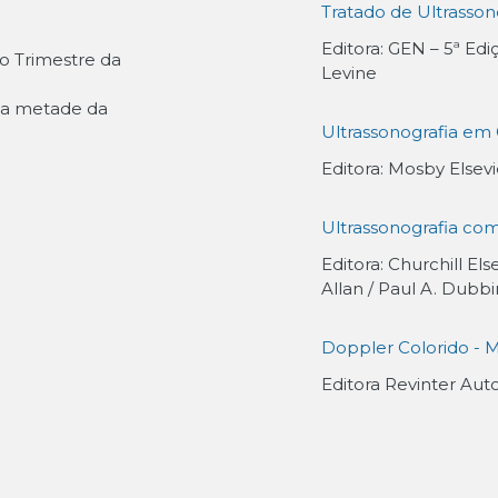
Tratado de Ultrasson
Editora: GEN – 5ª Ed
o Trimestre da
Levine
da metade da
Ultrassonografia em 
Editora: Mosby Elsev
Ultrassonografia com
Editora: Churchill Els
Allan / Paul A. Dub
Doppler Colorido - M
Editora Revinter Aut